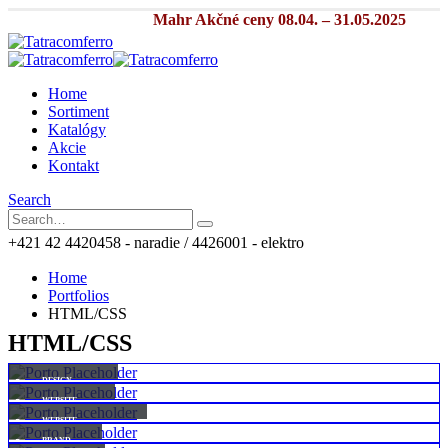
Mahr Akčné ceny 08.04. – 31.05.2025
Home
Sortiment
Katalógy
Akcie
Kontakt
Search
+421 42 4420458 - naradie / 4426001 - elektro
Home
Portfolios
HTML/CSS
HTML/CSS
Small Slider
Wide Slider
DESIGN
Full Width Slider
WEBSITE
Gallery
WEBSITE
Medias
BRAND