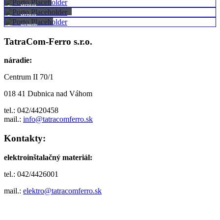
Full Width Video
MEDIAS
Extended
MEDIAS
WEBSITE
TatraCom-Ferro s.r.o.
náradie:
Centrum II 70/1
018 41 Dubnica nad Váhom
tel.: 042/4420458
mail.:
info@tatracomferro.sk
Kontakty:
elektroinštalačný materiál:
tel.: 042/4426001
mail.:
elektro@tatracomferro.sk